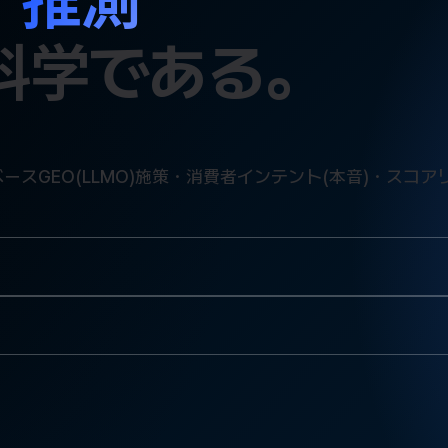
、
推測
科学である。
許ベースGEO(LLMO)施策・消費者インテント(本音)・ス