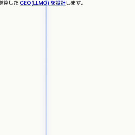
から逆算した
GEO(LLMO) を設計
します。