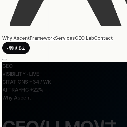
Why Ascent
Framework
Services
GEO Lab
Contact
相談する
→
GEO
VISIBILITY · LIVE
CITATIONS +34 / WK
AI TRAFFIC +22%
Why Ascent